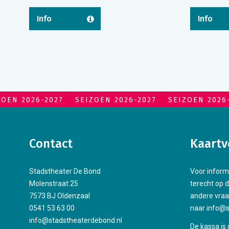
Info
Info
ZOEN 2026-2027
SEIZOEN 2026-2027
SEIZOEN 2026
Contact
Kaartv
Stadstheater De Bond
Voor inform
Molenstraat 25
terecht op 
7573 BJ Oldenzaal
andere vraa
0541 53 63 00
naar info@s
info@stadstheaterdebond.nl
De kassa is