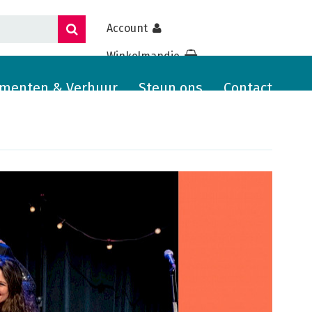
Account
Winkelmandje
menten & Verhuur
Steun ons
Contact