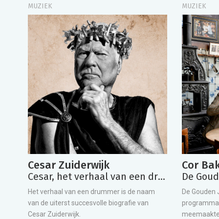
MUZIEK
MUZIEK
Cesar Zuiderwijk
Cesar, het verhaal van een drummer
De Goude
Het verhaal van een drummer is de naam
De Gouden J
van de uiterst succesvolle biografie van
programma 
Cesar Zuiderwijk.
meemaakten?