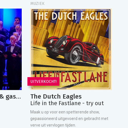
MUZIEK
UITVERKOCHT!
Mastreechter Staar & gastsoliste Karin Hertsenberg
The Dutch Eagles
Life in the Fastlane - try out
Maak u op voor een spetterende show,
gepassioneerd uitgevoerd en gebracht met
verve uit vervlogen tijden.