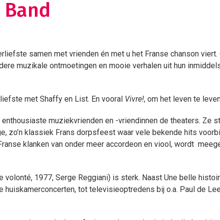
& Band
erliefste samen met vrienden én met u het Franse chanson viert. 
ere muzikale ontmoetingen en mooie verhalen uit hun inmiddels
liefste met Shaffy en List. En vooral
Vivre!
, om het leven te leve
nthousiaste muziekvrienden en -vriendinnen de theaters. Ze stal
ge, zo’n klassiek Frans dorpsfeest waar vele bekende hits voorb
Franse klanken van onder meer accordeon en viool, wordt meegen
 volonté, 1977, Serge Reggiani) is sterk. Naast Une belle histoi
eme huiskamerconcerten, tot televisieoptredens bij o.a. Paul de Lee