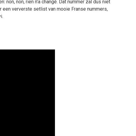
ren: non, non, rien n’a changé. Dat nummer zal dus niet
 naar een ververste setlist van mooie Franse nummers,
i.