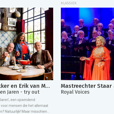
KLASSIEK
Cor Bakker en Erik van Muiswinkel
n Jaren - try out
Royal Voices
aren’, een opwindend
voor mensen die het allemaal
 Natuurlijk! Maar misschien...