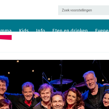
ramma
Kids
Info
Eten en drinken
Evene