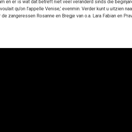
aam en er is wat dat betreft niet veel veranderd sinds die beginja
e voulait qu’on l’appelle Venise,’ evenmin. Verder kunt u uitzien
r de zangeressen Rosanne en Bregje van o.a. Lara Fabian en Prav