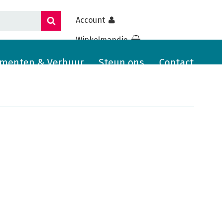
Account
Winkelmandje
menten & Verhuur
Steun ons
Contact