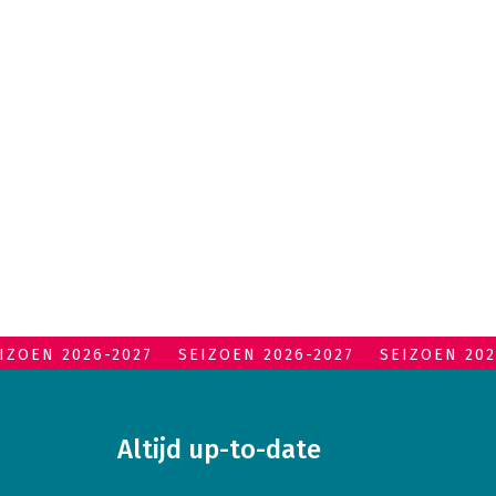
IZOEN 2026-2027
SEIZOEN 2026-2027
SEIZOEN 202
Altijd up-to-date