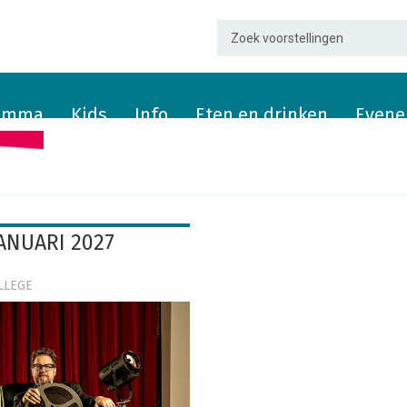
ramma
Kids
Info
Eten en drinken
Evene
JANUARI 2027
LLEGE