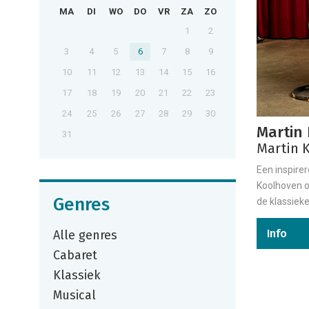
MA
DI
WO
DO
VR
ZA
ZO
1
2
3
4
5
6
7
8
9
10
11
12
13
14
15
16
17
18
19
20
21
22
23
24
25
26
27
28
29
30
Martin
31
Martin 
Een inspire
Koolhoven o
Genres
de klassieker
Info
Alle genres
Cabaret
Klassiek
Musical