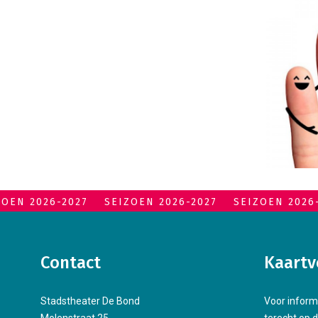
ZOEN 2026-2027
SEIZOEN 2026-2027
SEIZOEN 2026
Contact
Kaartv
Stadstheater De Bond
Voor inform