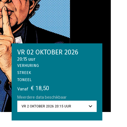
VR 02 OKTOBER 2026
20:15 uur
VERHURING
STREEK
TONEEL
€ 18,50
Vanaf
Meerdere data beschikbaar