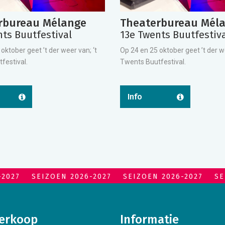
rbureau Mélange
Theaterbureau Mél
nts Buutfestival
13e Twents Buutfestiv
oktober geet ’t der weer van; ‘t
Op 24 en 25 oktober geet ’t der we
festival.
Twents Buutfestival.
Info
-2027
SEIZOEN 2026-2027
SEIZOEN 2026-2027
SE
erkoop
Informatie