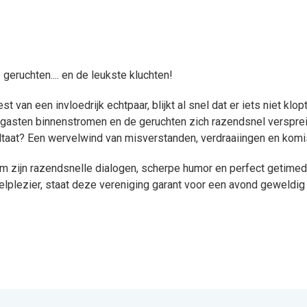
eruchten.... en de leukste kluchten!
t van een invloedrijk echtpaar, blijkt al snel dat er iets niet k
e gasten binnenstromen en de geruchten zich razendsnel verspr
ltaat? Een wervelwind van misverstanden, verdraaiingen en komi
 zijn razendsnelle dialogen, scherpe humor en perfect getimede 
elplezier, staat deze vereniging garant voor een avond geweldig