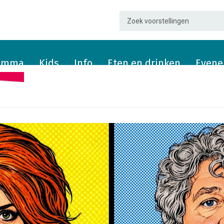
ramma
Kids
Info
Eten en drinken
Evene