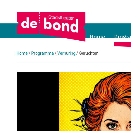
Home
Prog
Home
Programma
Verhuring
Geruchten