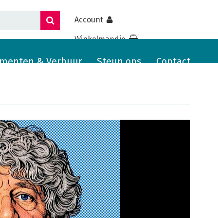
Account
Winkelmandje
menten & Verhuur
Steun ons
Contact