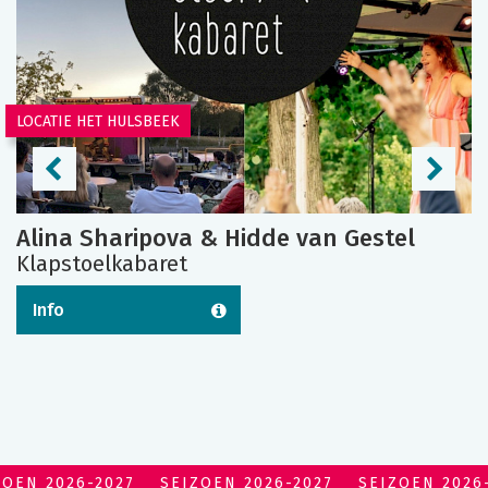
LOCATIE HET HULSBEEK
Alina Sharipova & Hidde van Gestel
Klapstoelkabaret
Info
ZOEN 2026-2027
SEIZOEN 2026-2027
SEIZOEN 2026