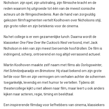
Nicholson: zijn spel, zijn uitstraling, zijn filmische kracht en de
reden waarom hij uitgroeide tot één van de meest iconische
acteurs uit de filmgeschiedenis. Aan de hand van zorgvuldig
gekozen filmfragmenten vertelt Koolhoven over Nicholsons stijl,
zijn grote rollen en zijn betekenis voor de cinema.
Na het college is er een gezamenlijke lunch. Daarna wordt de
klassieker
One Flew Over the Cuckoo’s Nest
vertoond, met Jack
Nicholson in één van zijn meest beroemde hoofdrollen. De film is
indringend, scherp, ontroerend en nog altijd verrassend actueel.
Martin Koolhoven maakte zelf naam met films als
Oorlogswinter
,
Het Schnitzelparadijs
en
Brimstone
. Hij staat bekend om zijn grote
liefde voor film en zijn vermogen om verhalen achter de schermen
toegankelijk, levendig en met humor te vertellen. Tijdens dit
theatercollege kijkt u niet alleen naar film, maar leert u ook anders
kijken naar acteren, regie, timing en beeldtaal.
Een inspirerende filmdag voor liefhebbers van cinema, klassiekers