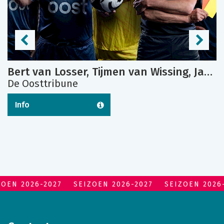
Bert van Losser, Tijmen van Wissing, Jan van Staa e.a.
De Oosttribune
Info
ZOEN 2026-2027
SEIZOEN 2026-2027
SEIZOEN 2026