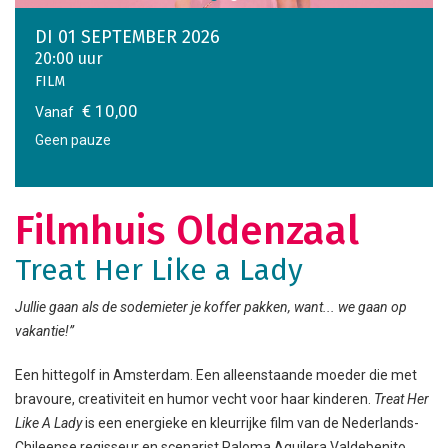
DI 01 SEPTEMBER 2026
20:00 uur
FILM
€ 10,00
Vanaf
Geen pauze
Filmhuis Oldenzaal
Treat Her Like a Lady
Jullie gaan als de sodemieter je koffer pakken, want... we gaan op
vakantie!”
Een hittegolf in Amsterdam. Een alleenstaande moeder die met
bravoure, creativiteit en humor vecht voor haar kinderen.
Treat Her
Like A Lady
is een energieke en kleurrijke film van de Nederlands-
Chileense regisseur en scenarist Paloma Aguilera Valdebenito