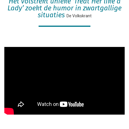
Het volstrekt unieke ‘Treat Her like a
Lady’ zoekt de humor in zwartgallige
situaties
De Volkskrant