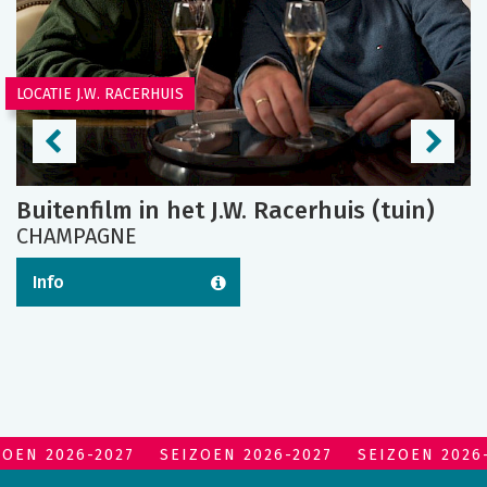
LOCATIE J.W. RACERHUIS
Buitenfilm in het J.W. Racerhuis (tuin)
CHAMPAGNE
Info
ZOEN 2026-2027
SEIZOEN 2026-2027
SEIZOEN 2026