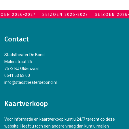
ZOEN 2026-2027
SEIZOEN 2026-2027
SEIZOEN 2026
Contact
Stadstheater De Bond
Molenstraat 25
7573 BJ Oldenzaal
0541 53 63 00
info@stadstheaterdebond.nl
Kaartverkoop
Voor informatie en kaartverkoop kunt u 24/7 terecht op deze
website. Heeft u toch een andere vraag dan kunt u mailen