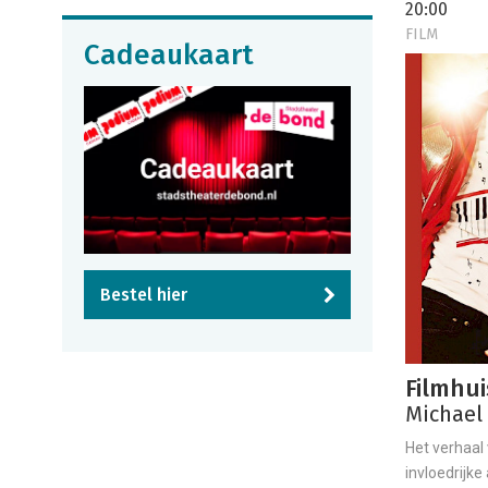
20:00
FILM
Cadeaukaart
Bestel hier
Filmhu
Michael
Het verhaal
invloedrijke