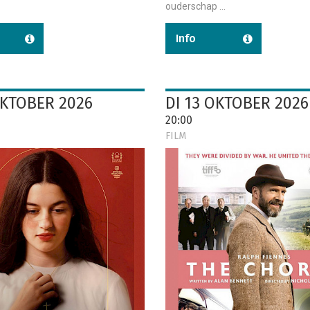
ouderschap ...
Info
OKTOBER 2026
DI 13 OKTOBER 2026
20:00
FILM