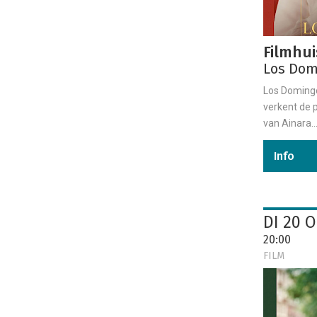
Filmhu
Los Dom
Los Domingos
verkent de 
van Ainara..
Info
DI 20 
20:00
FILM