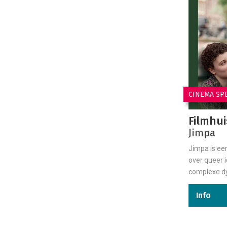
CINEMA SPE
Filmhu
Jimpa
Jimpa is ee
over queer i
complexe dy
Info