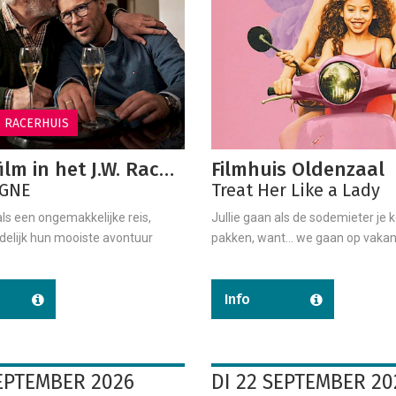
W. RACERHUIS
Buitenfilm in het J.W. Racerhuis (tuin)
Filmhuis Oldenzaal
GNE
Treat Her Like a Lady
ls een ongemakkelijke reis,
Jullie gaan als de sodemieter je 
ndelijk hun mooiste avontuur
pakken, want... we gaan op vakant
Info
SEPTEMBER 2026
DI 22 SEPTEMBER 20